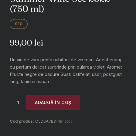
(750 ml)
SEC
99,00
lei
Un vin de vara pentru iubitorii de vin rosu. Acest cupaj
cu parfum delicat surprinde prin cularea violet. Arome:
Fructe negre de padure Gust: catifelat, usor, postgust
lung, taninuri usoare
Special
ADAUGĂ ÎN COȘ
Edition
–
Feteasca
Cod produs:
C5D6A7B8-4
În stoc
Neagra
&