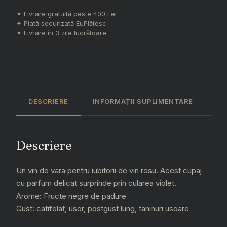
Pinot
✦ Livrare gratuită peste 400 Lei
Noir
✦ Plată securizată EuPlătesc
✦ Livrare în 3 zile lucrătoare
Red
Summer
Wine
Sec
2022
(750
DESCRIERE
INFORMAȚII SUPLIMENTARE
ml)
quantity
Descriere
Un vin de vara pentru iubitorii de vin rosu. Acest cupaj
cu parfum delicat surprinde prin cularea violet.
Arome: Fructe negre de padure
Gust: catifelat, usor, postgust lung, taninuri usoare